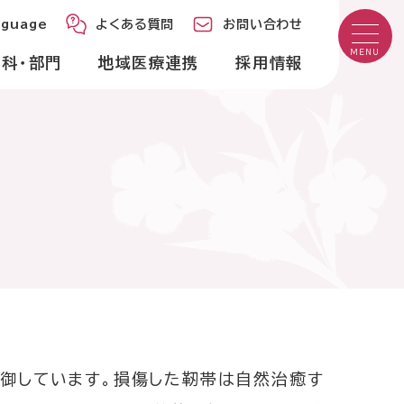
age
よくある質問
お問い合わせ
nguage
よくある質問
お問い合わせ
MENU
科・部門
地域医療連携
採用情報
来診療日
診日：土曜・日曜・祝日
間・診療時間
診療時間
9時00分～12時40分
午前
御しています。損傷した靭帯は自然治癒す
13時40分～17時20分
午後