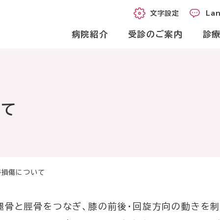
文字設定
Langu
文字設定
La
病院紹介
受診のご案内
診療
いて
外
月曜日～金曜日
休
受付時
いの方
帯損傷について
受付時間
8時50分～11時30分
午前
腿骨と脛骨をつなぎ、膝の前後・回旋方向の動きを制
12時40分～16時00分
午後