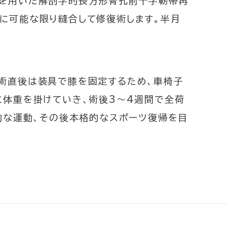
腱を用いた解剖学的長方形骨孔前十字靭帯再
に可能な限り縫合して修復術します。半月
術直後は装具で膝を固定するため、車椅子
に体重を掛けていき、術後3～4週間で全荷
的な運動、その後本格的なスポーツ復帰を目