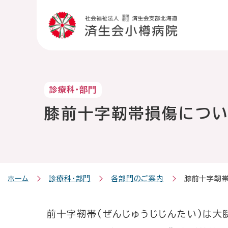
こ
メ
サ
こ
本
こ
こ
メ
本
こ
イ
イ
こ
文
こ
こ
イ
文
か
ン
ト
か
こ
か
か
ン
へ
ら
メ
内
ら
こ
ら
ら
メ
移
サイト内検索
サ
ニ
共
本
ま
フ
メ
ニ
動
イ
ュ
通
文
で
ッ
イ
ュ
し
ト
ー
メ
で
タ
ン
ー
ま
診療科・部門
内
こ
ニ
す
ー
メ
へ
す
共
こ
ュ
。
メ
ニ
移
膝前十字靭帯損傷につ
病院紹介
通
ま
ー
ニ
ュ
動
外来の方
メ
で
こ
ュ
ー
し
ニ
こ
ー
ま
受診のご案内
ュ
ま
す
入院・お見舞
ー
で
診療科・部門
ホーム
診療科・部門
各部門のご案内
膝前十字靭
医療機関の方
地域医療連携
前十字靭帯(ぜんじゅうじじんたい)は大