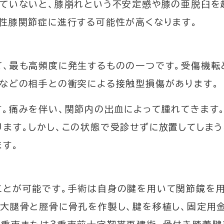
していないと、膝崩れという不安定感や膝の亜脱臼を
※初診は15時まで
い方
形性膝関節症に進行する可能性が高くなります。
0120-48
ご予約専用ダイヤル
、最も高頻度に発生するものの一つです。受傷機転と
月～金曜日 14時00分～16時00分 
ルなどの相手との衝突による接触型損傷があります。
診療予定表
各科診療
。痛みを伴い、関節内の出血によって腫れてきます
ます。しかし、この状態で受診せずに放置してしま
閉じる
ます。
とが可能です。手術は自身の腱を用いて関節鏡を用
大腿骨と脛骨に骨孔を作製し、腱を移植し、固定用金