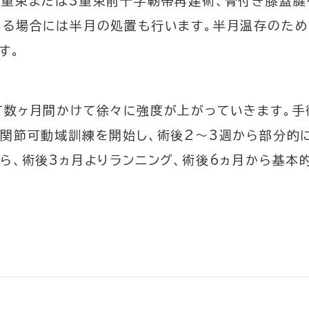
2重束または3重束前十字靭帯再建術、骨付き膝蓋
いる場合には半月の処置も行います。半月温存のため
す。
数ヶ月間かけて徐々に強度が上がっていきます。手
ら関節可動域訓練を開始し、術後2～3週から部分的
ら、術後3ヵ月よりランニング、術後6ヵ月から基本