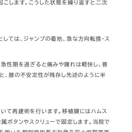
起こします。こうした状態を繰り返すと二次
9-275
しては、ジャンプの着地、急な方向転換・ス
祝祭日・病院休診日を除く
体制
休診・代診案内
。急性期を過ぎると痛みや腫れは軽快し、普
うと、膝の不安定性が残存し先述のように半
いて再建術を行います。移植腱にはハムス
属ボタンやスクリューで固定します。当院で