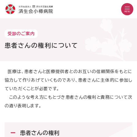
こ
メ
サ
本
こ
メ
本
こ
イ
イ
文
こ
イ
文
MENU
か
ン
ト
こ
か
ン
へ
こ
ら
メ
内
こ
ら
メ
移
こ
サ
ニ
共
ま
フ
ニ
動
文字設定
Language
よくある質問
お問い合わせ
受診のご案内
か
イ
ュ
通
で
ッ
ュ
し
ら
サイト内検索
ト
ー
メ
タ
患者さんの権利について
ー
ま
本
内
こ
ニ
ー
へ
す
文
共
こ
ュ
メ
移
で
通
ま
ー
ニ
動
す
病院紹介
メ
で
こ
ュ
し
医療は、患者さんと医療提供者とのお互いの信頼関係をもとに
外来の方
。
受診のご案内
ニ
こ
ー
ま
協力して作りあげていくものであり、患者さんに主体的に参加し
入院・お見舞いの方
診療科・部門
ュ
ま
す
ていただくことが必要です。
地域医療連携
ー
で
医療機関の方
採用情報
このような考え方にもとづき患者さんの権利と責務について次
当院で働きたい方
の通り表明します。
外来診療日
月曜日～金曜日
休診日：土曜・日曜・祝日
患者さんの権利