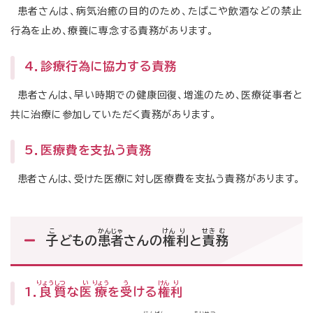
患者さんは、病気治癒の目的のため、たばこや飲酒などの禁止
行為を止め、療養に専念する責務があります。
4．診療行為に協力する責務
患者さんは、早い時期での健康回復、増進のため、医療従事者と
共に治療に参加していただく責務があります。
5．医療費を支払う責務
患者さんは、受けた医療に対し医療費を支払う責務があります。
こ
かんじゃ
けん
り
せき
む
子
どもの
患者
さんの
権
利
と
責
務
りょう
しつ
い
りょう
う
けん
り
1．
良
質
な
医
療
を
受
ける
権
利