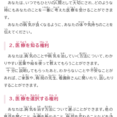
にん
げん
たい
せつ
あなたは、いつでもひとりの
人
間
として
大
切
にされ、どのような
とき
いち
ばん
かんが
い
りょう
う
時
にもあなたのことを
一
番
に
考
えた
医
療
を
受
けることができま
す。
びょう
き
よ
からだ
き
も
あなたの
病
気
が
良
くなるように、あなたの
体
や
気
持
ちのことを
つた
伝
えてください。
い
りょう
し
けん
り
2．
医
療
を
知
る
権
利
びょう
き
びょう
き
なお
ほう
ほう
あなたは、
病
気
のことや
病
気
を
治
していく
方
法
について、わか
こと
ば
え
つか
おし
りやすい
言
葉
や
絵
を
使
って
教
えてもらうことができます。
じゅう
ぶん
せつ
めい
ふ
あん
十
分
に
説
明
してもらったあと、わからないことや
不
安
なことが
か
ぞく
びょう
いん
せん
せい
かん
ご
し
き
はな
あれば、ご
家
族
や、
病
院
の
先
生
、
看
護
師
さんに
聞
いたり、
話
したり
することができます。
い
りょう
せん
たく
けん
り
3．
医
療
を
選
択
する
権
利
びょう
き
なお
ほう
ほう
えら
た
あなたは、
病
気
を
治
す
方
法
について
選
ぶことができます。
他
の
い
けん
き
ち
りょう
こと
びょう
いん
か
き
意
見
を
聞
くこと、
治
療
を
断
わること、
病
院
を
変
わることなどを
決