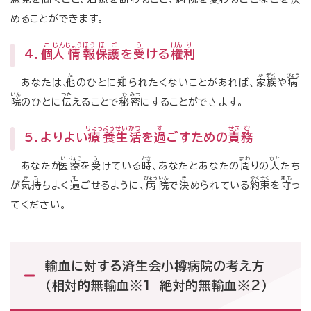
めることができます。
こ
じん
じょう
ほう
ほ
ご
う
けん
り
4．
個
人
情
報
保
護
を
受
ける
権
利
た
し
か
ぞく
びょう
あなたは、
他
のひとに
知
られたくないことがあれば、
家
族
や
病
いん
つた
ひ
みつ
院
のひとに
伝
えることで
秘
密
にすることができます。
りょう
よう
せい
かつ
す
せき
む
5．よりよい
療
養
生
活
を
過
ごすための
責
務
い
りょう
う
とき
まわ
ひと
あなたが
医
療
を
受
けている
時
、あなたとあなたの
周
りの
人
たち
き
も
す
びょう
いん
き
やく
そく
まも
が
気
持
ちよく
過
ごせるように、
病
院
で
決
められている
約
束
を
守
っ
てください。
輸血に対する済生会小樽病院の考え方
（相対的無輸血※1 絶対的無輸血※2）