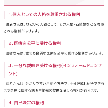
受付時間・診療時間
1.個人としての人格を尊重される権利
受付時間
診療時間
午前
午前
8時50分～11時30分
9時00分～12時40分
患者さんは、ひとりの人間として、その人格・価値観などを尊重
午後
午後
12時40分～16時00分
13時40分～17時20分
される権利があります。
※初診は15時まで
2．医療を公平に受ける権利
ご予約専用ダイヤル
患者さんは、誰でも良質な医療を公平に受ける権利があります。
0120-489-275
3．十分な説明を受ける権利（インフォームドコンセ
月～金曜日 14時00分～16時00分 祝祭日・病院休診日を除
く
ント）
患者さんは、分かりやすい言葉や方法で、十分理解し納得できる
診療予定表
各科診療体制
休診・代診案内
まで医療に関する説明や情報の提供を受ける権利があります。
閉じる
4．自己決定の権利