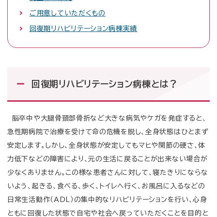
受付時間・診療時間
ご用意していただくもの
回復期リハビリテーション病棟実績
受付時間
診療時間
午前
午前
8時50分～11時30分
9時00分～12時40分
午後
午後
12時40分～16時00分
13時40分～17時20分
※初診は15時まで
回復期リハビリテーション病棟とは？
ご予約専用ダイヤル
0120-489-275
脳卒中や大腿骨頚部骨折など大きな病気やケガを発症すると、
急性期病院で治療を受けて命の危機を脱し、全身状態はひとまず
月～金曜日 14時00分～16時00分 祝祭日・病院休診日を除
く
安定します。しかし、全身状態が安定してもマヒや関節の硬さ、体
力低下などの障害により、元の生活に戻ることが出来ない場合が
診療予定表
各科診療体制
休診・代診案内
少なくありません。この様な患者さんに対して、寝たきりにならな
いよう、起きる、食べる、歩く、トイレへ行く、お風呂に入るなどの
日常生活動作（ADL）の集中的なリハビリテーションを行い、心身
閉じる
ともに回復した状態で自宅や社会へ戻っていただくことを目的と