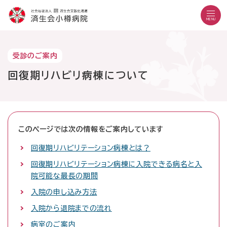
こ
メ
サ
本
こ
メ
本
こ
イ
イ
文
こ
イ
文
MENU
か
ン
ト
こ
か
ン
へ
こ
ら
メ
内
こ
ら
メ
移
こ
サ
ニ
共
ま
フ
ニ
動
文字設定
Language
よくある質問
お問い合わせ
受診のご案内
か
イ
ュ
通
で
ッ
ュ
し
ら
サイト内検索
ト
ー
メ
タ
回復期リハビリ病棟について
ー
ま
本
内
こ
ニ
ー
へ
す
文
共
こ
ュ
メ
移
で
通
ま
ー
ニ
動
す
病院紹介
メ
で
こ
ュ
し
外来の方
。
受診のご案内
ニ
こ
ー
ま
このページでは次の情報をご案内しています
入院・お見舞いの方
診療科・部門
ュ
ま
す
回復期リハビリテーション病棟とは？
地域医療連携
ー
で
医療機関の方
採用情報
回復期リハビリテーション病棟に入院できる病名と入
当院で働きたい方
院可能な最長の期間
入院の申し込み方法
外来診療日
入院から退院までの流れ
月曜日～金曜日
休診日：土曜・日曜・祝日
病室のご案内