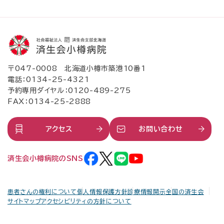
受付時間・診療時間
受付時間
診療時間
午前
午前
8時50分～11時30分
9時00分～12時40分
午後
午後
12時40分～16時00分
13時40分～17時20分
〒047-0008 北海道小樽市築港10番1
※初診は15時まで
電話：
0134-25-4321
予約専用ダイヤル：
0120-489-275
FAX：0134-25-2888
ご予約専用ダイヤル
0120-489-275
アクセス
お問い合わせ
月～金曜日 14時00分～16時00分 祝祭日・病院休診日を除
く
済生会小樽病院のSNS
診療予定表
各科診療体制
休診・代診案内
患者さんの権利について
個人情報保護方針
診療情報開示
全国の済生会
サイトマップ
アクセシビリティの方針について
閉じる