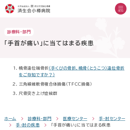
こ
メ
サ
本
こ
メ
本
こ
イ
イ
文
こ
イ
文
MENU
か
ン
ト
こ
か
ン
へ
こ
ら
メ
内
こ
ら
メ
移
こ
サ
ニ
共
ま
フ
ニ
動
文字設定
Language
よくある質問
お問い合わせ
診療科・部門
か
イ
ュ
通
で
ッ
ュ
し
ら
サイト内検索
ト
ー
メ
タ
「手首が痛い」に当てはまる疾患
ー
ま
本
内
こ
ニ
ー
へ
す
文
共
こ
ュ
メ
移
で
通
ま
ー
ニ
動
す
病院紹介
メ
で
こ
ュ
し
外来の方
橈骨遠位端骨折
（手くびの骨折，橈骨（とうこつ）遠位骨折
。
受診のご案内
ニ
こ
ー
ま
をご存知ですか？）
入院・お見舞いの方
診療科・部門
ュ
ま
す
三角線維軟骨複合体損傷（TFCC損傷）
地域医療連携
ー
で
医療機関の方
採用情報
尺骨突き上げ症候群
当院で働きたい方
外来診療日
ホーム
診療科・部門
医療センター
手・肘センター
月曜日～金曜日
休診日：土曜・日曜・祝日
手・肘の疾患
「手首が痛い」に当てはまる疾患