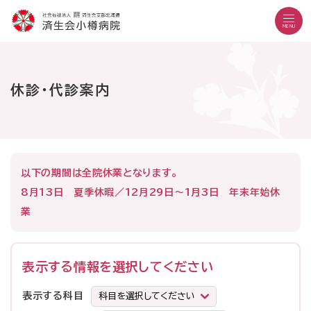
こ
メ
サ
本
こ
メ
本
こ
イ
イ
文
こ
イ
文
MENU
か
ン
ト
こ
か
ン
へ
こ
ら
メ
内
こ
ら
メ
移
こ
サ
ニ
共
ま
フ
ニ
動
文字設定
Language
よくある質問
お問い合わせ
か
イ
ュ
通
で
ッ
ュ
し
休診・代診案内
ら
サイト内検索
ト
ー
メ
タ
ー
ま
本
内
こ
ニ
ー
へ
す
文
共
こ
ュ
メ
移
で
通
ま
ー
ニ
動
す
病院紹介
メ
で
こ
ュ
し
外来の方
。
以下の期間は全院休業となります。
受診のご案内
ニ
こ
ー
ま
入院・お見舞いの方
診療科・部門
ュ
ま
す
8月13日 夏季休暇／12月29日～1月3日 年末年始休
地域医療連携
ー
で
医療機関の方
業
採用情報
当院で働きたい方
表示する情報を選択してください
外来診療日
科
表示する科目
月曜日～金曜日
休診日：土曜・日曜・祝日