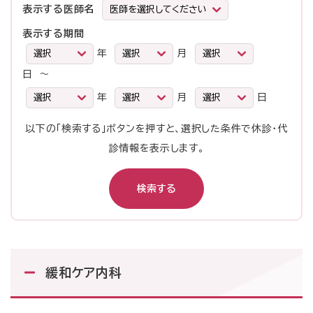
目
医
表示する医師名
受付時間・診療時間
を
師
表示する期間
受付時間
選
診療時間
を
開
開
開
年
月
択
午前
午前
8時50分～11時30分
9時00分～12時40分
選
始
始
始
日 〜
し
午後
択
午後
12時40分～16時00分
13時40分～17時20分
年
月
日
終
終
終
年
月
日
て
※初診は15時まで
し
了
了
了
く
て
以下の「検索する」ボタンを押すと、選択した条件で休診・代
年
月
日
だ
ご予約専用ダイヤル
く
診情報を表示します。
さ
だ
0120-489-275
い
さ
月～金曜日 14時00分～16時00分 祝祭日・病院休診日を除
い
く
診療予定表
各科診療体制
休診・代診案内
緩和ケア内科
閉じる