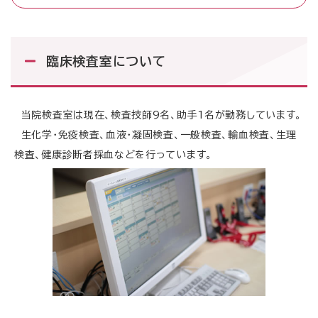
受付時間・診療時間
受付時間
診療時間
臨床検査室について
午前
午前
8時50分～11時30分
9時00分～12時40分
午後
午後
12時40分～16時00分
13時40分～17時20分
※初診は15時まで
当院検査室は現在、検査技師9名、助手1名が勤務しています。
生化学・免疫検査、血液・凝固検査、一般検査、輸血検査、生理
ご予約専用ダイヤル
検査、健康診断者採血などを行っています。
0120-489-275
月～金曜日 14時00分～16時00分 祝祭日・病院休診日を除
く
診療予定表
各科診療体制
休診・代診案内
閉じる