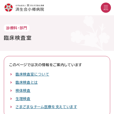
こ
メ
サ
本
こ
メ
本
こ
イ
イ
文
こ
イ
文
MENU
か
ン
ト
こ
か
ン
へ
こ
ら
メ
内
こ
ら
メ
移
こ
サ
ニ
共
ま
フ
ニ
動
文字設定
Language
よくある質問
お問い合わせ
診療科・部門
か
イ
ュ
通
で
ッ
ュ
し
ら
サイト内検索
ト
ー
メ
タ
臨床検査室
ー
ま
本
内
こ
ニ
ー
へ
す
文
共
こ
ュ
メ
移
で
通
ま
ー
ニ
動
す
病院紹介
メ
で
こ
ュ
し
外来の方
。
受診のご案内
ニ
こ
ー
ま
このページでは次の情報をご案内しています
入院・お見舞いの方
診療科・部門
ュ
ま
す
臨床検査室について
地域医療連携
ー
で
医療機関の方
採用情報
臨床検査とは
当院で働きたい方
検体検査
生理検査
外来診療日
さまざまなチーム医療を支えています
月曜日～金曜日
休診日：土曜・日曜・祝日