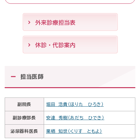
受付時間・診療時間
受付時間
診療時間
午前
午前
8時50分～11時30分
9時00分～12時40分
午後
午後
12時40分～16時00分
13時40分～17時20分
※初診は15時まで
ご予約専用ダイヤル
0120-489-275
担当医師
月～金曜日 14時00分～16時00分 祝祭日・病院休診日を除
く
副院長
堀田 浩貴（ほりた ひろき）
診療予定表
各科診療体制
休診・代診案内
副診療部長
安達 秀樹（あだち ひでき）
閉じる
泌尿器科医長
栗栖 知世（くりす ともよ）