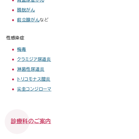
腎盂尿管がん
膀胱がん
前立腺がん
など
性感染症
梅毒
クラミジア尿道炎
淋菌性尿道炎
トリコモナス膣炎
尖圭コンジローマ
診療科のご案内