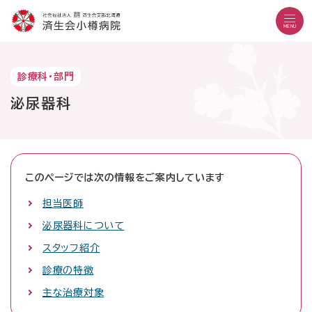
こ
メ
サ
本
こ
メ
本
こ
イ
イ
文
こ
イ
文
MENU
か
ン
ト
こ
か
ン
へ
こ
ら
メ
内
こ
ら
メ
移
こ
サ
ニ
共
ま
フ
ニ
動
文字設定
Language
よくある質問
お問い合わせ
診療科・部門
か
イ
ュ
通
で
ッ
ュ
し
ら
サイト内検索
ト
ー
メ
タ
泌尿器科
ー
ま
本
内
こ
ニ
ー
へ
す
文
共
こ
ュ
メ
移
で
通
ま
ー
ニ
動
す
病院紹介
メ
で
こ
ュ
し
外来の方
。
受診のご案内
ニ
こ
ー
ま
このページでは次の情報をご案内しています
入院・お見舞いの方
診療科・部門
ュ
ま
す
担当医師
地域医療連携
ー
で
医療機関の方
採用情報
泌尿器科について
当院で働きたい方
スタッフ紹介
診療の特徴
外来診療日
主な治療対象
月曜日～金曜日
休診日：土曜・日曜・祝日