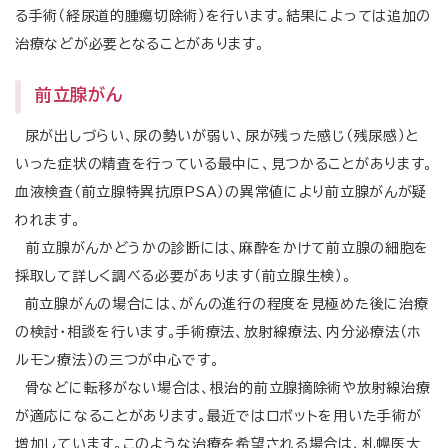
る手術（経尿道的腫瘍切除術）を行います。結果によっては追加の
治療などが必要となることがあります。
前立腺がん
尿が出しづらい、尿の勢いが弱い、尿が残った感じ（残尿感）と
いった症状の精査を行っている最中に、見つかることがあります。
血液検査（前立腺特異抗原PSA）の異常値により前立腺がんが疑
われます。
前立腺がんかどうかの診断には、麻酔をかけて前立腺の細胞を
採取して詳しく調べる必要があります（前立腺生検）。
前立腺がんの場合には、がんの進行の程度を見極めた後に治療
の検討・相談を行います。手術療法、放射線療法、内分泌療法（ホ
ルモン療法）の三つが中心です。
骨などに転移がない場合は、根治的前立腺摘除術や放射線治療
が適応になることがあります。最近ではロボットを用いた手術が
増加しています。このような治療を希望される場合は、札幌医大