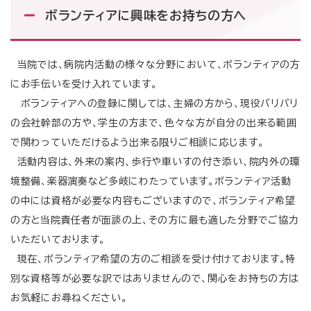
ボランティアに興味をお持ちの方へ
受付時間・診療時間
受付時間
診療時間
午前
午前
当院では、病院内活動の様々な分野において、ボランティアの方
8時50分～11時30分
9時00分～12時40分
にお手伝いを受け入れています。
午後
午後
12時40分～16時00分
13時40分～17時20分
ボランティアへの登録に関しては、主婦の方から、現役バリバリ
※初診は15時まで
の会社幹部の方や、学生の方まで、色々な方が自分の出来る範囲
で関わっていただけるよう出来る限りご相談に応じます。
ご予約専用ダイヤル
活動内容は、外来の案内、歩行や車いすの付き添い、院内外の環
0120-489-275
境整備、楽器演奏など多岐にわたっています。ボランティア活動
月～金曜日 14時00分～16時00分 祝祭日・病院休診日を除
の中には資格が必要な内容もございますので、ボランティア希望
く
の方と当院責任者が面談の上、その方に最も適した分野でご協力
いただいております。
診療予定表
各科診療体制
休診・代診案内
現在、ボランティア希望の方のご相談を受け付けております。特
別な資格等が必要な訳ではありませんので、関心をお持ちの方は
閉じる
お気軽にお尋ねください。