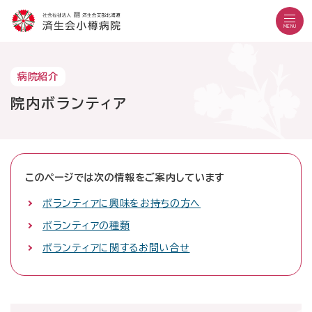
こ
メ
サ
本
こ
メ
本
こ
イ
イ
文
こ
イ
文
MENU
か
ン
ト
こ
か
ン
へ
こ
ら
メ
内
こ
ら
メ
移
こ
サ
ニ
共
ま
フ
ニ
動
文字設定
Language
よくある質問
お問い合わせ
病院紹介
か
イ
ュ
通
で
ッ
ュ
し
ら
サイト内検索
ト
ー
メ
タ
院内ボランティア
ー
ま
本
内
こ
ニ
ー
へ
す
文
共
こ
ュ
メ
移
で
通
ま
ー
ニ
動
す
病院紹介
メ
で
こ
ュ
し
外来の方
。
受診のご案内
ニ
こ
ー
ま
このページでは次の情報をご案内しています
入院・お見舞いの方
診療科・部門
ュ
ま
す
ボランティアに興味をお持ちの方へ
地域医療連携
ー
で
医療機関の方
採用情報
ボランティアの種類
当院で働きたい方
ボランティアに関するお問い合せ
外来診療日
月曜日～金曜日
休診日：土曜・日曜・祝日