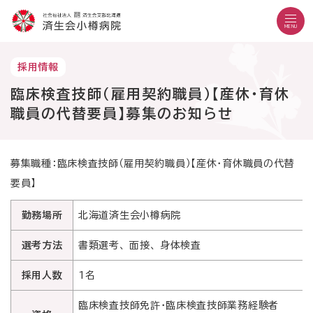
こ
メ
サ
本
こ
メ
本
こ
イ
イ
文
こ
イ
文
MENU
か
ン
ト
こ
か
ン
へ
こ
ら
メ
内
こ
ら
メ
移
こ
採用情報
サ
ニ
共
ま
フ
ニ
動
文字設定
Language
よくある質問
お問い合わせ
か
イ
ュ
通
で
ッ
ュ
し
臨床検査技師（雇用契約職員）【産休・育休
ら
サイト内検索
ト
ー
メ
タ
ー
ま
職員の代替要員】募集のお知らせ
本
内
こ
ニ
ー
へ
す
文
共
こ
ュ
メ
移
で
通
ま
ー
ニ
動
す
病院紹介
メ
で
こ
ュ
し
募集職種：臨床検査技師（雇用契約職員）【産休・育休職員の代替
外来の方
。
受診のご案内
ニ
こ
ー
ま
要員】
入院・お見舞いの方
診療科・部門
ュ
ま
す
地域医療連携
ー
で
医療機関の方
勤務場所
北海道済生会小樽病院
採用情報
当院で働きたい方
選考方法
書類選考、 面接、 身体検査
外来診療日
採用人数
1名
月曜日～金曜日
休診日：土曜・日曜・祝日
臨床検査技師免許・臨床検査技師業務経験者