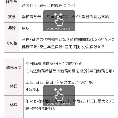
諸手当
時間外手当等(当院規程による)
賞与
季節賞与無し、暖房手当（フルタイム勤務の場合支給）
昇給
無し
スクロールできます
産休・育休の代替勤務となり勤務期間は2026年7月から
その他
健康保険・厚生年金保険・雇用保険・労災保険加入
平日勤務 8時50分～17時20分
勤務時間
※時短勤務希望等の勤務時間応相談（半日勤務も可）
土曜、日曜、祝日、病院の休日、年末年始
休日
4週8休
年次有給休暇(入職月より6か月後)10日、最大20日
スクロールできます
休暇
慶弔特別休暇あり