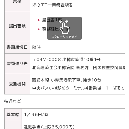
資格
※心エコー業務経験者
受付時間・診療時間
受付時間
診療時間
履歴書1部
提出書類
午前
午前
8時50分～11時30分
9時00分～12時40分
職務経歴書1部
午後
午後
12時40分～16時00分
13時40分～17時20分
スクロールできます
※初診は15時まで
書類締切日
随時
〒047-0008 小樽市築港10番1号
ご予約専用ダイヤル
書類送り先
北海道済生会小樽病院 総務課 臨床検査技師募集
0120-489-275
月～金曜日 14時00分～16時00分 祝祭日・病院休診日を除
函館本線 小樽築港駅下車、徒歩10分
交通機関
く
中央バス小樽駅前ターミナル4番乗場 1 ぱるて
待遇など
診療予定表
各科診療体制
休診・代診案内
基本給
1,496円/時
閉じる
通勤手当(上限35,000円)