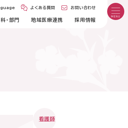
age
よくある質問
お問い合わせ
nguage
よくある質問
お問い合わせ
MENU
科・部門
地域医療連携
採用情報
来診療日
診日：土曜・日曜・祝日
間・診療時間
診療時間
9時00分～12時40分
午前
看護師
13時40分～17時20分
午後