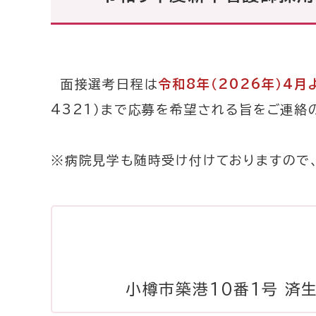
採用情報
当院で働きた
面接選考日程は
令和8年（2026年）4
4321）まで応募を希望される旨をご連絡
※病院見学も随時受け付けておりますので
小樽市築港10番1号 済