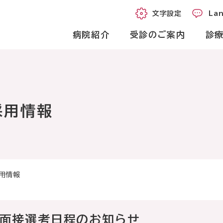
文字設定
Langu
文字設定
La
病院紹介
受診のご案内
診療
採用情報
外
月曜日～金曜日
休
受付時
いの方
用情報
受付時間
8時50分～11時30分
午前
12時40分～16時00分
午後
用面接選考日程のお知らせ