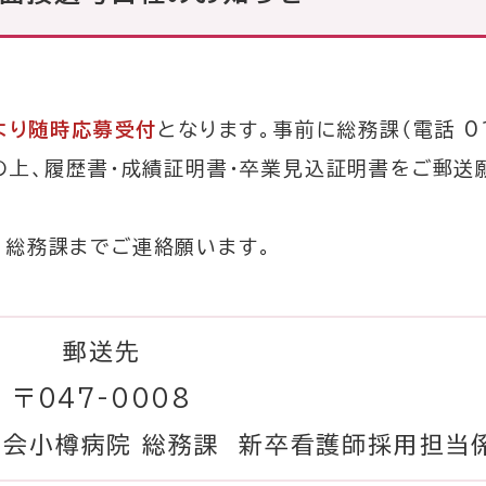
※初診は15時まで
い方
0120-48
ご予約専用ダイヤル
月より随時応募受付
となります。事前に総務課（電話 01
月～金曜日 14時00分～16時00分 
の上、履歴書・成績証明書・卒業見込証明書をご郵送
診療予定表
各科診療
、総務課までご連絡願います。
閉じる
郵送先
〒047-0008
生会小樽病院 総務課 新卒看護師採用担当