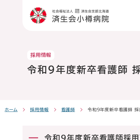
こ
メ
サ
こ
本
こ
こ
メ
本
こ
イ
イ
こ
文
こ
こ
イ
文
か
ン
ト
か
こ
か
か
ン
へ
ら
メ
内
ら
こ
ら
ら
メ
移
サイト内検索
サ
ニ
共
本
ま
フ
メ
ニ
動
イ
ュ
通
文
で
ッ
イ
ュ
し
ト
ー
メ
で
タ
ン
ー
ま
採用情報
内
こ
ニ
す
ー
メ
へ
す
共
こ
ュ
。
メ
ニ
移
令和9年度新卒看護師 
病院紹介
通
ま
ー
ニ
ュ
動
外来の方
メ
で
こ
ュ
ー
し
ニ
こ
ー
ま
受診のご案内
ュ
ま
す
入院・お見舞
ー
で
診療科・部門
ホーム
採用情報
看護師
令和9年度新卒看護師 採
医療機関の方
地域医療連携
令和9年度新卒看護師採